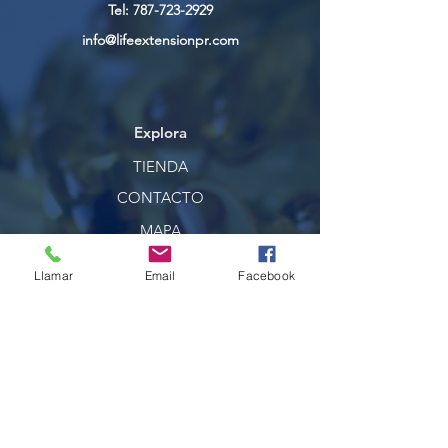
Tel:
787-723-2929
info@lifeextensionpr.com
Explora
TIENDA
CONTACTO
MAPA
NOSOTROS
Llamar
Email
Facebook
Ayuda
SERVICIO AL CLIENTE
MÉTODOS DE PAGO